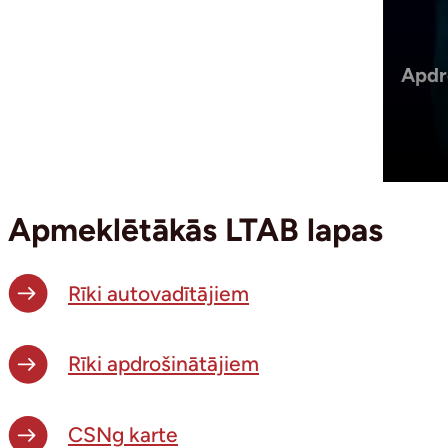
Apdr
Apmeklētākās LTAB lapas
Rīki autovadītājiem
Rīki apdrošinātājiem
CSNg karte