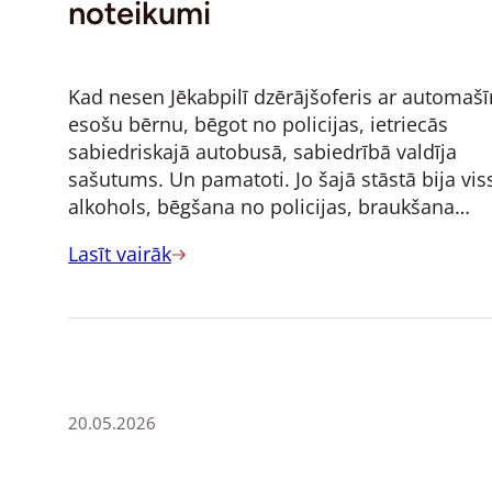
noteikumi
Kad nesen Jēkabpilī dzērājšoferis ar automaš
esošu bērnu, bēgot no policijas, ietriecās
sabiedriskajā autobusā, sabiedrībā valdīja
sašutums. Un pamatoti. Jo šajā stāstā bija vis
alkohols, bēgšana no policijas, braukšana…
Lasīt vairāk
20.05.2026