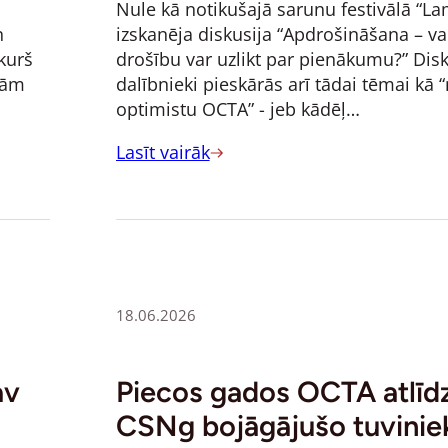
Nule kā notikušajā sarunu festivālā “L
n
izskanēja diskusija “Apdrošināšana – va
kurš
drošību var uzlikt par pienākumu?” Disk
rām
dalībnieki pieskārās arī tādai tēmai kā
optimistu OCTA” - jeb kādēļ…
Lasīt vairāk
18.06.2026
av
Piecos gados OCTA atlīd
CSNg bojāgājušo tuvinie