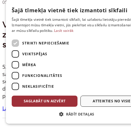
05.05.2026
Šajā tīmekļa vietnē tiek izmantoti sīkfaili
Šajā tīmekļa vietnē tiek izmantoti sīkfaili, lai uzlabotu lietotāju pieredzi
Vairāk nekā puse autovadītāju
Izmantojot mūsu tīmekļa vietni, jūs piekrītat visu sīkfailu izmantošana
ar mūsu sīkfailu politiku.
Lasīt vairāk
zina kā rīkoties pēc ceļu
satiksmes
STRIKTI NEPIECIEŠAMIE
VEIKTSPĒJAS
MĒRĶA
52% autovadītāju prastu pareizi novērtēt ceļu
satiksmes negadījuma (turpmāk – CSNg) nodarīto
FUNKCIONALITĀTES
seku smaguma pakāpi un atpazītu faktorus, kad
NEKLASIFICĒTIE
drīkst pildīt Saskaņoto paziņojumu un kad jāvēršas
pēc palīdzības, zvanot uz…
SAGLABĀT UN AIZVĒRT
ATTEIKTIES NO VISI
Lasīt vairāk
RĀDĪT DETAĻAS