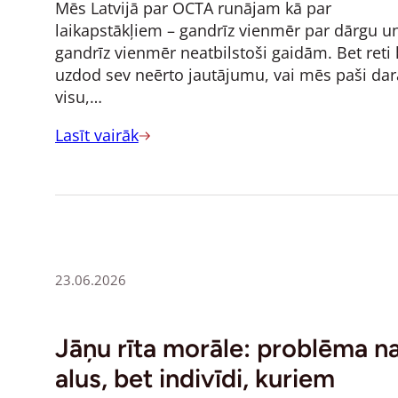
Mēs Latvijā par OCTA runājam kā par
laikapstākļiem – gandrīz vienmēr par dārgu u
gandrīz vienmēr neatbilstoši gaidām. Bet reti 
uzdod sev neērto jautājumu, vai mēs paši da
visu,…
Lasīt vairāk
23.06.2026
Jāņu rīta morāle: problēma n
alus, bet indivīdi, kuriem