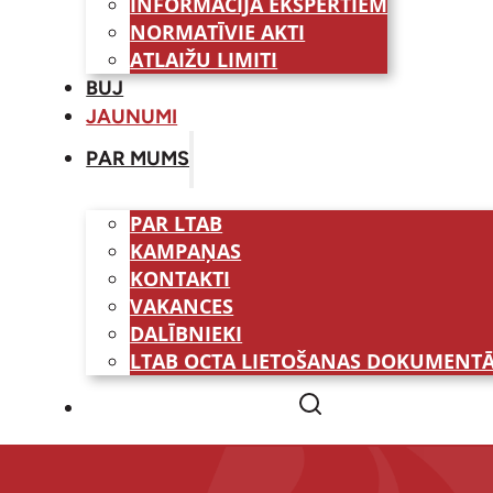
INFORMĀCIJA EKSPERTIEM
NORMATĪVIE AKTI
ATLAIŽU LIMITI
BUJ
JAUNUMI
PAR MUMS
PAR LTAB
KAMPAŅAS
KONTAKTI
VAKANCES
DALĪBNIEKI
LTAB OCTA LIETOŠANAS DOKUMENTĀ