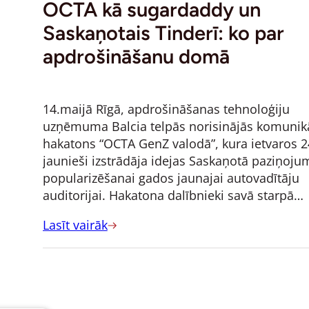
OCTA kā sugardaddy un
Saskaņotais Tinderī: ko par
apdrošināšanu domā
14.maijā Rīgā, apdrošināšanas tehnoloģiju
uzņēmuma Balcia telpās norisinājās komunikā
hakatons “OCTA GenZ valodā”, kura ietvaros 2
jaunieši izstrādāja idejas Saskaņotā paziņoju
popularizēšanai gados jaunajai autovadītāju
auditorijai. Hakatona dalībnieki savā starpā…
Lasīt vairāk