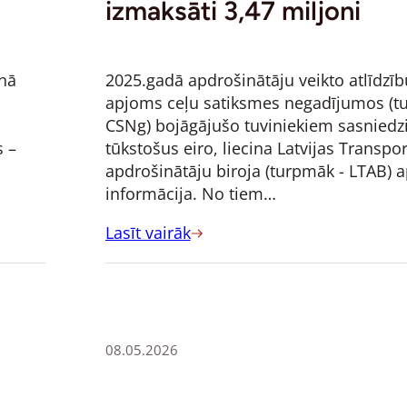
izmaksāti 3,47 miljoni
īnā
2025.gadā apdrošinātāju veikto atlīdzī
apjoms ceļu satiksmes negadījumos (t
CSNg) bojāgājušo tuviniekiem sasniedz
s –
tūkstošus eiro, liecina Latvijas Transpor
apdrošinātāju biroja (turpmāk - LTAB) 
informācija. No tiem…
Lasīt vairāk
08.05.2026