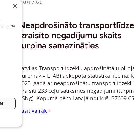
30.04.2026
×
.
Neapdrošināto transportlīdze
i saskaņā
izraisīto negadījumu skaits
turpina samazināties
Latvijas Transportlīdzekļu apdrošinātāju biroj
(turpmāk – LTAB) apkopotā statistika liecina, 
2025. gadā ar neapdrošinātu transportlīdzekli
izraisīti 233 ceļu satiksmes negadījumi (turpm
CSNg). Kopumā pērn Latvijā notikuši 37609 C
EM
Lasīt vairāk