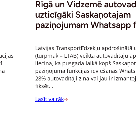
Rīgā un Vidzemē autovadī
uzticīgāki Saskaņotajam
paziņojumam Whatsapp 
Latvijas Transportlīdzekļu apdrošinātāju
cijas
(turpmāk – LTAB) veiktā autovadītāju ap
4
liecina, ka pusgada laikā kopš Saskaņo
ma
paziņojuma funkcijas ieviešanas Whatsa
28% autovadītāji zina vai jau ir izmanto
fiksēt…
Lasīt vairāk