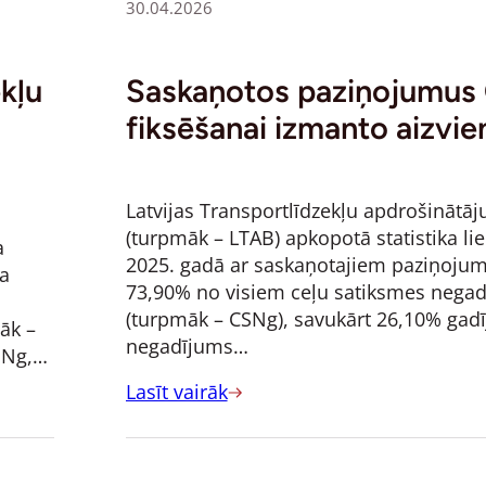
30.04.2026
kļu
Saskaņotos paziņojumu
fiksēšanai izmanto aizvie
Latvijas Transportlīdzekļu apdrošinātāju
(turpmāk – LTAB) apkopotā statistika lie
a
2025. gadā ar saskaņotajiem paziņojum
ka
73,90% no visiem ceļu satiksmes nega
(turpmāk – CSNg), savukārt 26,10% gad
āk –
negadījums…
SNg,…
Lasīt vairāk