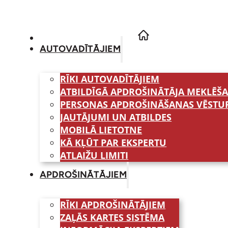
AUTOVADĪTĀJIEM
RĪKI AUTOVADĪTĀJIEM
ATBILDĪGĀ APDROŠINĀTĀJA MEKLĒŠ
PERSONAS APDROŠINĀŠANAS VĒSTU
JAUTĀJUMI UN ATBILDES
MOBILĀ LIETOTNE
KĀ KĻŪT PAR EKSPERTU
ATLAIŽU LIMITI
APDROŠINĀTĀJIEM
RĪKI APDROŠINĀTĀJIEM
ZAĻĀS KARTES SISTĒMA