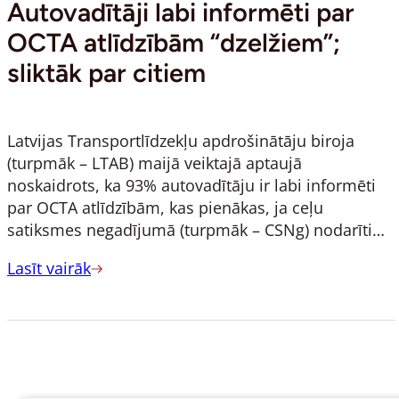
Autovadītāji labi informēti par
OCTA atlīdzībām “dzelžiem”;
sliktāk par citiem
Latvijas Transportlīdzekļu apdrošinātāju biroja
(turpmāk – LTAB) maijā veiktajā aptaujā
noskaidrots, ka 93% autovadītāju ir labi informēti
par OCTA atlīdzībām, kas pienākas, ja ceļu
satiksmes negadījumā (turpmāk – CSNg) nodarīti…
Lasīt vairāk