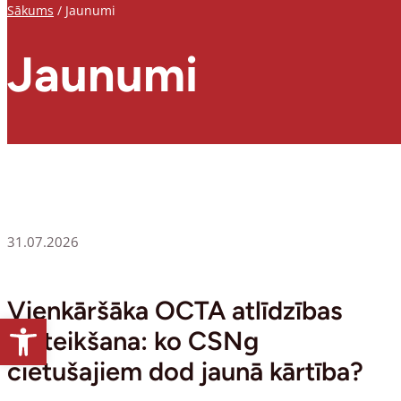
Sākums
/
Jaunumi
Jaunumi
31.07.2026
Vienkāršāka OCTA atlīdzības
Open toolbar
pieteikšana: ko CSNg
cietušajiem dod jaunā kārtība?