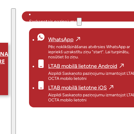
Saskaņotais paziņojums
WhatsApp
Pēc noklikšķināšanas atvērsies WhatsApp ar
iepriekš uzrakstītu ziņu “start”. Lai turpinātu,
ANA
nosūtiet šo ziņu.
RE
LTAB mobilā lietotne Android
Aizpildi Saskaņoto paziņojumu izmantojot LTA
OCTA mobilo lietotni
LTAB mobilā lietotne iOS
Aizpildi Saskaņoto paziņojumu izmantojot LTA
OCTA mobilo lietotni