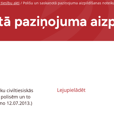
tiesību akti
/
Polišu un saskaņotā paziņojuma aizpildīšanas noteik
tā paziņojuma aizp
Lejupielādēt
u civiltiesiskās
 polisēm un to
no 12.07.2013.)