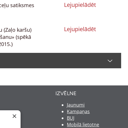
Lejupielādēt
ceļu satiksmes
Lejupielādēt
 (Zaļo karšu)
ēšanu» (spēkā
2015.)
u veidlapām, to aizpildīšanu un polišu
no 01.07.2015.)
Lejupielādēt
IZVĒLNE
Jaunumi
u veidlapām, to aizpildīšanu un polišu
Kampaņas
×
BUJ
13.)
Lejupielādēt
Mobilā lietotne