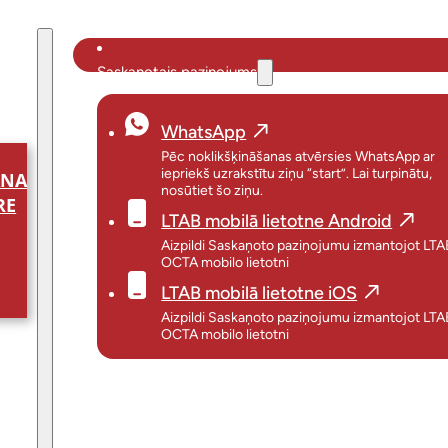
Saskaņotais paziņojums
WhatsApp
Pēc noklikšķināšanas atvērsies WhatsApp ar
iepriekš uzrakstītu ziņu “start”. Lai turpinātu,
ANA
nosūtiet šo ziņu.
RE
LTAB mobilā lietotne Android
Aizpildi Saskaņoto paziņojumu izmantojot LTA
OCTA mobilo lietotni
LTAB mobilā lietotne iOS
Aizpildi Saskaņoto paziņojumu izmantojot LTA
OCTA mobilo lietotni