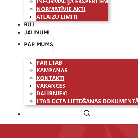
INFORMĀCIJA EKSPERTIEM
NORMATĪVIE AKTI
ATLAIŽU LIMITI
BUJ
JAUNUMI
PAR MUMS
PAR LTAB
KAMPAŅAS
KONTAKTI
VAKANCES
DALĪBNIEKI
LTAB OCTA LIETOŠANAS DOKUMENTĀ