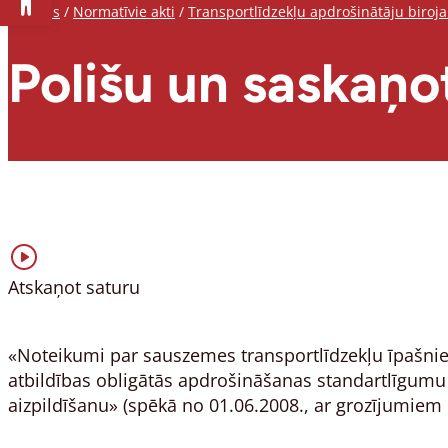
Sākums
/
Normatīvie akti
/
Transportlīdzekļu apdrošinātāju biroja 
Polišu un saskaņo
Atskaņot saturu
«Noteikumi par sauszemes transportlīdzekļu īpašniek
atbildības obligātās apdrošināšanas standartlīgumu
aizpildīšanu» (spēkā no 01.06.2008., ar grozījumiem 