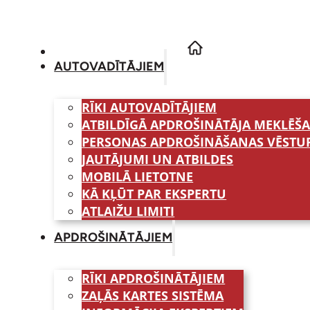
AUTOVADĪTĀJIEM
RĪKI AUTOVADĪTĀJIEM
ATBILDĪGĀ APDROŠINĀTĀJA MEKLĒŠ
PERSONAS APDROŠINĀŠANAS VĒSTU
JAUTĀJUMI UN ATBILDES
MOBILĀ LIETOTNE
KĀ KĻŪT PAR EKSPERTU
ATLAIŽU LIMITI
APDROŠINĀTĀJIEM
RĪKI APDROŠINĀTĀJIEM
ZAĻĀS KARTES SISTĒMA