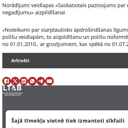
Norādījumi veidlapas «Saskaņotais paziņojums par 
negadījumu» aizpildīšanai
«Noteikumi par starptautisko apdrošināšanas līgumu
polišu veidlapām, to aizpildīšanu un polišu noform
no 01.01.2010., ar grozījumiem, kas spēkā no 01.07.
Arhivēti
«Noteikumi par robežapdrošināšanas līgumu poliš
noformēšanu»
(spēkā no 01.01.2010., ar grozījumiem, kas spēkā 
Pieseko mums Facebook
Pieseko mums X
«Noteikumi par robežapdrošināšanas līgumu poliš
noformēšanu»
(spēkā no 01.01.2010., ar grozījumiem no 12.07.20
Šajā tīmekļa vietnē tiek izmantoti sīkfaili