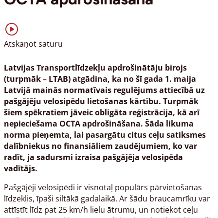
Atskaņot saturu
Latvijas Transportlīdzekļu apdrošinātāju birojs
(turpmāk – LTAB) atgādina, ka no šī gada 1. maija
Latvijā mainās normatīvais regulējums attiecībā uz
pašgājēju velosipēdu lietošanas kārtību. Turpmāk
šiem spēkratiem jāveic obligāta reģistrācija, kā arī
nepieciešama OCTA apdrošināšana. Šāda likuma
norma pieņemta, lai pasargātu citus ceļu satiksmes
dalībniekus no finansiāliem zaudējumiem, ko var
radīt, ja sadursmi izraisa pašgājēja velosipēda
vadītājs.
Pašgājēji velosipēdi ir visnotaļ populārs pārvietošanas
līdzeklis, īpaši siltākā gadalaikā. Ar šādu braucamrīku var
attīstīt līdz pat 25 km/h lielu ātrumu, un notiekot ceļu