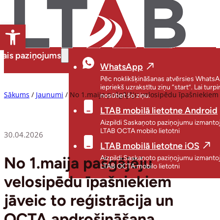
Open toolbar
tais paziņojums
WhatsApp
Pēc noklikšķināšanas atvērsies WhatsA
iepriekš uzrakstītu ziņu “start”. Lai turpi
Sākums
/
Jaunumi
/
No 1.maija pašgājēju velosipēdu īpašniekiem 
nosūtiet šo ziņu.
LTAB mobilā lietotne Android
Aizpildi Saskaņoto paziņojumu izmanto
LTAB OCTA mobilo lietotni
30.04.2026
LTAB mobilā lietotne iOS
No 1.maija pašgājēju
Aizpildi Saskaņoto paziņojumu izmanto
LTAB OCTA mobilo lietotni
velosipēdu īpašniekiem
jāveic to reģistrācija un
OCTA apdrošināšana