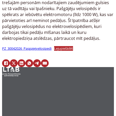
trešajām personām nodarītajiem zaudējumiem gulsies
uz tā vadītāju vai īpašnieku. Pašgājēju velosipēds ir
spēkrats ar iebūvētu elektromotoru (līdz 1000 W), kas var
pārvietoties arī neminot pedāļus. Šī īpatnība atšķir
pašgājēju velosipēdus no elektrovelosipēdiem, kuri
darbojas tikai pedāļu mīšanas laikā un kuru
elektropiedziņa atslēdzas, pārtraucot mīt pedāļus.
PZ_30042026_Pasgajejvelosipedi
Lejupielādēt
Pieseko mums Facebook
Pieseko mums X