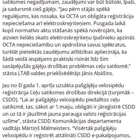
satiksmes negadījumam, zaudējumi var būt būtiski, īpaši,
ja sadursmē cieš gājējs. “Jau pērn stājās spēkā
regulējums, kas nosaka, ka OCTA un obligāta reģistrācija
nepieciešama arī elektroskrejriteņiem. Pusgada laikā
kopš normatīvo aktu stāšanās spēkā novērojām, ka
aizvien lielāks skaits elektroskrejriteņu īpašnieku apzinās
OCTA nepieciešamību un apdrošina savus spēkratus,
turklāt pieteiktās zaudējumu atlīdzības apliecināja, ka
šādā veidā iespējams praktiski risināt līdz šim
sasāpējušās gājēju drošības problēmas ceļu satiksmē,”
stāsta LTAB valdes priekšsēdētājs Jānis Abāšins.
Jau no šī gada 1. aprīļa uzsākta pašgājēju velosipēdu
reģistrācija Ceļu satiksmes drošības direkcijā (turpmāk –
CSDD). “Lai ar pašgājēju velosipēdu piedalītos ceļu
satiksmē, tas, sākot ar 1.maiju, obligāti ir jāreģistrē CSDD
un uz tā ir jāuzlīmē jauna parauga valsts reģistrācijas
uzlīme”, stāsta CSDD Komunikācijas departamenta
vadītājs Mārtiņš Mālmeisters. “Visērtāk pašgājēju
velosipēdu ir reģistrēt attālināti CSDD e-pakalpojumos,