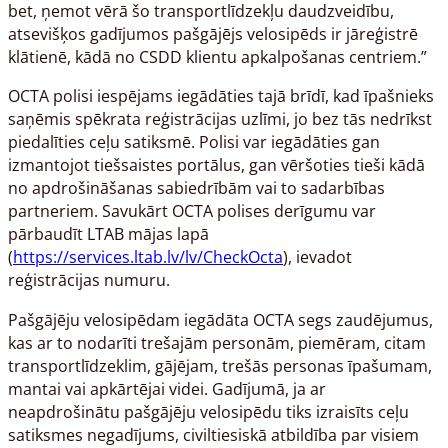
bet, ņemot vērā šo transportlīdzekļu daudzveidību,
atsevišķos gadījumos pašgājējs velosipēds ir jāreģistrē
klātienē, kādā no CSDD klientu apkalpošanas centriem.”
OCTA polisi iespējams iegādāties tajā brīdī, kad īpašnieks
saņēmis spēkrata reģistrācijas uzlīmi, jo bez tās nedrīkst
piedalīties ceļu satiksmē. Polisi var iegādāties gan
izmantojot tiešsaistes portālus, gan vēršoties tieši kādā
no apdrošināšanas sabiedrībām vai to sadarbības
partneriem. Savukārt OCTA polises derīgumu var
pārbaudīt LTAB mājas lapā
(
https://services.ltab.lv/lv/CheckOcta
), ievadot
reģistrācijas numuru.
Pašgājēju velosipēdam iegādāta OCTA segs zaudējumus,
kas ar to nodarīti trešajām personām, piemēram, citam
transportlīdzeklim, gājējam, trešās personas īpašumam,
mantai vai apkārtējai videi. Gadījumā, ja ar
neapdrošinātu pašgājēju velosipēdu tiks izraisīts ceļu
satiksmes negadījums, civiltiesiskā atbildība par visiem