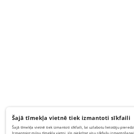
Šajā tīmekļa vietnē tiek izmantoti sīkfaili
Šajā tīmekļa vietnē tiek izmantoti sīkfaili, lai uzlabotu lietotāju pieredzi
Izmantojot mūsu tīmekļa vietni, jūs piekrītat visu sīkfailu izmantošana