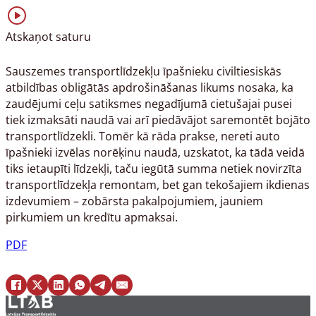
Atskaņot saturu
Sauszemes transportlīdzekļu īpašnieku civiltiesiskās
atbildības obligātās apdrošināšanas likums nosaka, ka
zaudējumi ceļu satiksmes negadījumā cietušajai pusei
tiek izmaksāti naudā vai arī piedāvājot saremontēt bojāto
transportlīdzekli. Tomēr kā rāda prakse, nereti auto
īpašnieki izvēlas norēķinu naudā, uzskatot, ka tādā veidā
tiks ietaupīti līdzekļi, taču iegūtā summa netiek novirzīta
transportlīdzekļa remontam, bet gan tekošajiem ikdienas
izdevumiem – zobārsta pakalpojumiem, jauniem
pirkumiem un kredītu apmaksai.
PDF