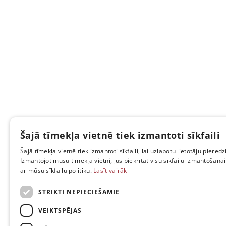
Šajā tīmekļa vietnē tiek izmantoti sīkfaili
Šajā tīmekļa vietnē tiek izmantoti sīkfaili, lai uzlabotu lietotāju pieredzi
Izmantojot mūsu tīmekļa vietni, jūs piekrītat visu sīkfailu izmantošana
ar mūsu sīkfailu politiku.
Lasīt vairāk
STRIKTI NEPIECIEŠAMIE
VEIKTSPĒJAS