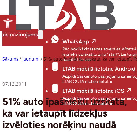
Open toolbar
tais paziņojums
WhatsApp
Pēc noklikšķināšanas atvērsies WhatsA
iepriekš uzrakstītu ziņu “start”. Lai turpi
Sākums
/
Jaunumi
/
51% auto īpašnieku uzskata, ka var ietaupīt l
nosūtiet šo ziņu.
LTAB mobilā lietotne Android
Aizpildi Saskaņoto paziņojumu izmanto
LTAB OCTA mobilo lietotni
07.12.2011
LTAB mobilā lietotne iOS
51% auto īpašnieku uzskata,
Aizpildi Saskaņoto paziņojumu izmanto
LTAB OCTA mobilo lietotni
ka var ietaupīt līdzekļus
izvēloties norēķinu naudā