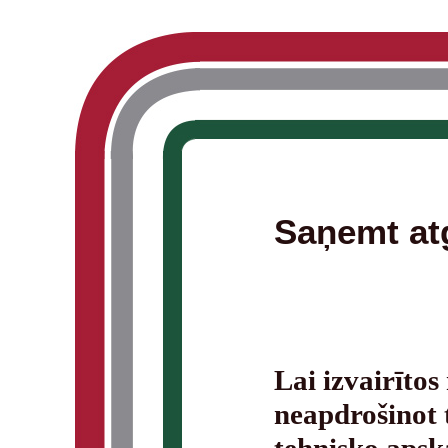
Saņemt at
Lai izvairīto
neapdrošinot t
tehnisko apsk