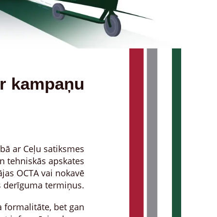
r kampaņu
ībā ar Ceļu satiksmes
un tehniskās apskates
dājas OCTA vai nokavē
s derīguma termiņus.
 formalitāte, bet gan