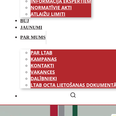
INFORMĀCIJA EKSPERTIEM
NORMATĪVIE AKTI
ATLAIŽU LIMITI
BUJ
JAUNUMI
PAR MUMS
PAR LTAB
KAMPAŅAS
KONTAKTI
VAKANCES
DALĪBNIEKI
LTAB OCTA LIETOŠANAS DOKUMENTĀ