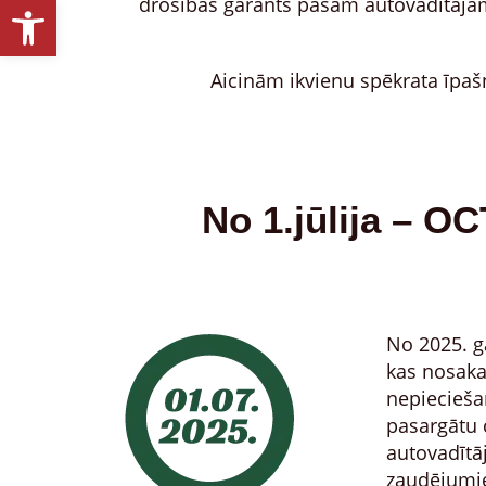
Open toolbar
drošības garants pašam autovadītājam
Aicinām ikvienu spēkrata īpaš
No 1.jūlija – OC
No 2025. ga
kas nosaka,
nepiecieša
pasargātu c
autovadītā
zaudējumi