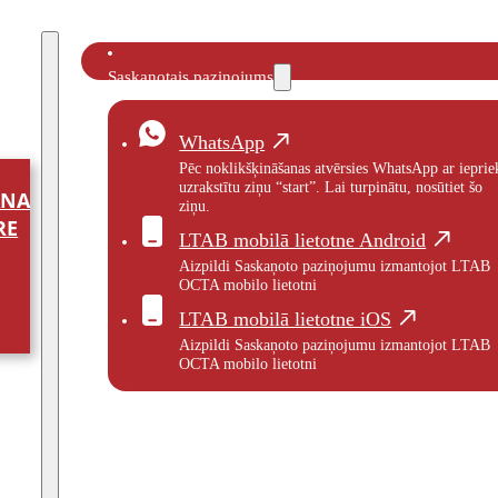
Saskaņotais paziņojums
WhatsApp
Pēc noklikšķināšanas atvērsies WhatsApp ar ieprie
uzrakstītu ziņu “start”. Lai turpinātu, nosūtiet šo
ANA
ziņu.
RE
LTAB mobilā lietotne Android
Aizpildi Saskaņoto paziņojumu izmantojot LTAB
OCTA mobilo lietotni
LTAB mobilā lietotne iOS
Aizpildi Saskaņoto paziņojumu izmantojot LTAB
OCTA mobilo lietotni