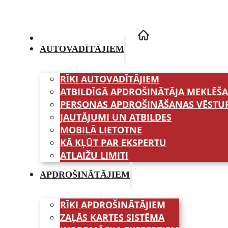
AUTOVADĪTĀJIEM
RĪKI AUTOVADĪTĀJIEM
ATBILDĪGĀ APDROŠINĀTĀJA MEKLĒŠ
PERSONAS APDROŠINĀŠANAS VĒSTU
JAUTĀJUMI UN ATBILDES
MOBILĀ LIETOTNE
KĀ KĻŪT PAR EKSPERTU
ATLAIŽU LIMITI
APDROŠINĀTĀJIEM
RĪKI APDROŠINĀTĀJIEM
ZAĻĀS KARTES SISTĒMA