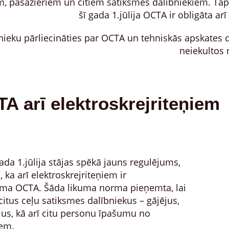
, pasažieriem un citiem satiksmes dalībniekiem. Tāp
šī gada 1.jūlija OCTA ir obligāta arī
nieku pārliecināties par OCTA un tehniskās apskates 
neiekultos 
TA arī elektroskrejriteņiem
da 1.jūlija stājas spēkā jauns regulējums,
 ka arī elektroskrejriteņiem ir
ma OCTA. Šāda likuma norma pieņemta, lai
itus ceļu satiksmes dalībniekus – gājējus,
jus, kā arī citu personu īpašumu no
em.