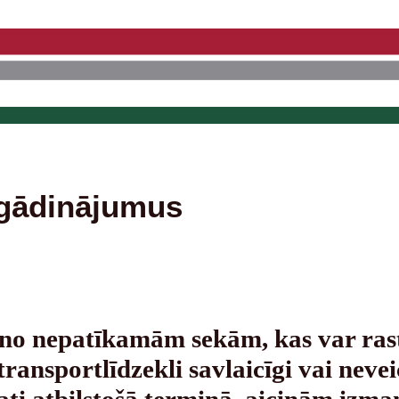
gādinājumus
s no nepatīkamām sekām, kas var ras
ransportlīdzekli savlaicīgi vai nevei
ati atbilstošā termiņā, aicinām izma