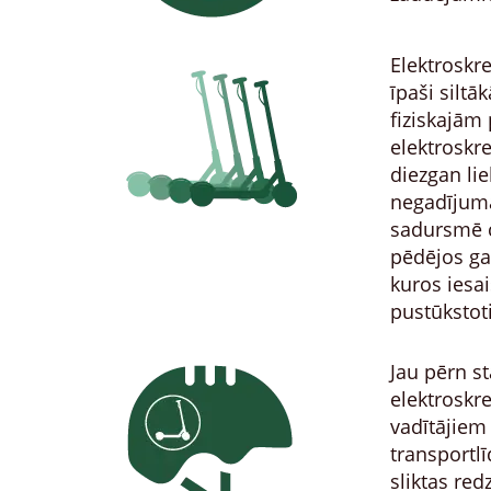
Elektroskre
īpaši siltā
fiziskajām 
elektroskre
diezgan li
negadījuma
sadursmē ci
pēdējos ga
kuros iesai
pustūkstoti
Jau pērn s
elektroskre
vadītājiem
transportlīd
sliktas re