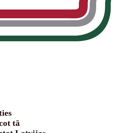
ties
cot tā
ntot Latvijas