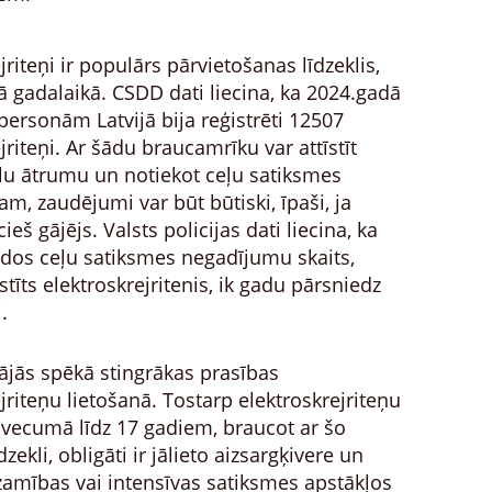
jriteņi ir populārs pārvietošanas līdzeklis,
kā gadalaikā. CSDD dati liecina, ka 2024.gadā
personām Latvijā bija reģistrēti 12507
jriteņi. Ar šādu braucamrīku var attīstīt
elu ātrumu un notiekot ceļu satiksmes
m, zaudējumi var būt būtiski, īpaši, ja
eš gājējs. Valsts policijas dati liecina, ka
dos ceļu satiksmes negadījumu skaits,
stīts elektroskrejritenis, ik gadu pārsniedz
.
tājās spēkā stingrākas prasības
jriteņu lietošanā. Tostarp elektroskrejriteņu
 vecumā līdz 17 gadiem, braucot ar šo
zekli, obligāti ir jālieto aizsargķivere un
dzamības vai intensīvas satiksmes apstākļos