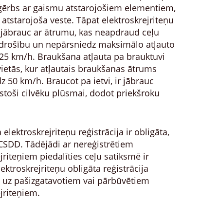
ērbs ar gaismu atstarojošiem elementiem,
atstarojoša veste. Tāpat elektroskrejriteņu
 jābrauc ar ātrumu, kas neapdraud ceļu
drošību un nepārsniedz maksimālo atļauto
5 km/h. Braukšana atļauta pa brauktuvi
 vietās, kur atļautais braukšanas ātrums
 50 km/h. Braucot pa ietvi, ir jābrauc
lstoši cilvēku plūsmai, dodot priekšroku
a elektroskrejriteņu reģistrācija ir obligāta,
 CSDD. Tādējādi ar nereģistrētiem
jriteņiem piedalīties ceļu satiksmē ir
Elektroskrejriteņu obligāta reģistrācija
rī uz pašizgatavotiem vai pārbūvētiem
jriteņiem.