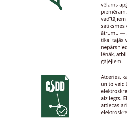
vēlams apģ
piemēram, 
vadītājiem
satiksmes 
ātrumu — 2
tikai tajās
nepārsniedz
lēnāk, atbi
gājējiem.
Atceries, k
un to veic
elektroskre
aizliegts. 
attiecas a
elektroskre