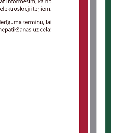
at informēsim, ka no
 elektroskrejriteņiem.
derīguma termiņu, lai
nepatikšanās uz ceļa!