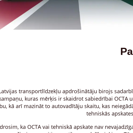
Pa
atvijas transportlīdzekļu apdrošinātāju birojs sadarb
 kampaņu, kuras mērķis ir skaidrot sabiedrībai OCTA 
bu, kā arī mazināt to autovadītāju skaitu, kas neiegā
tehniskās apskate
rosim, ka OCTA vai tehniskā apskate nav nevajadzīga